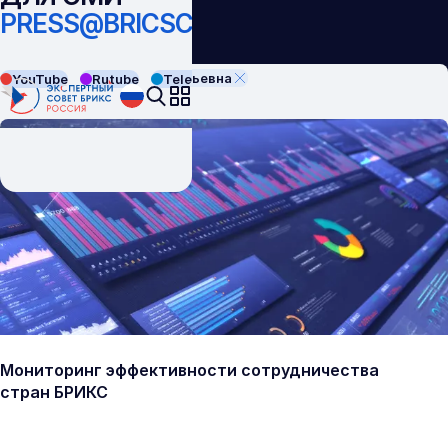
PRESS@BRICSCOUNCIL.RU
Скрябина Валентина Юрьевна
YouTube
Rutube
Telegram
VK
Мониторинг эффективности сотрудничества
стран БРИКС