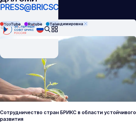
PRESS@BRICSCOUNCIL.RU
Смоловик Елизавета Владимировна
YouTube
Rutube
Telegram
VK
Сотрудничество стран БРИКС в области устойчивого
развития