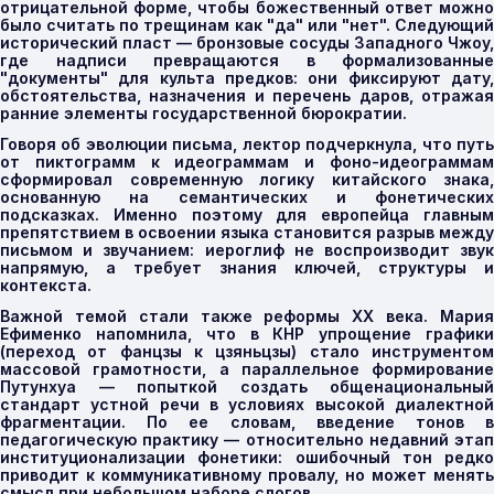
отрицательной форме, чтобы божественный ответ можно
было считать по трещинам как "да" или "нет". Следующий
исторический пласт — бронзовые сосуды Западного Чжоу,
где надписи превращаются в формализованные
"документы" для культа предков: они фиксируют дату,
обстоятельства, назначения и перечень даров, отражая
ранние элементы государственной бюрократии.
Говоря об эволюции письма, лектор подчеркнула, что путь
от пиктограмм к идеограммам и фоно-идеограммам
сформировал современную логику китайского знака,
основанную на семантических и фонетических
подсказках. Именно поэтому для европейца главным
препятствием в освоении языка становится разрыв между
письмом и звучанием: иероглиф не воспроизводит звук
напрямую, а требует знания ключей, структуры и
контекста.
Важной темой стали также реформы XX века. Мария
Ефименко напомнила, что в КНР упрощение графики
(переход от фанцзы к цзяньцзы) стало инструментом
массовой грамотности, а параллельное формирование
Путунхуа — попыткой создать общенациональный
стандарт устной речи в условиях высокой диалектной
фрагментации. По ее словам, введение тонов в
педагогическую практику — относительно недавний этап
институционализации фонетики: ошибочный тон редко
приводит к коммуникативному провалу, но может менять
смысл при небольшом наборе слогов.