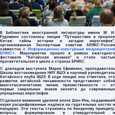
В Библиотеке иностранной литературы имени М. И.
Рудомино состоялась лекция "Путешествие в прошлое
Китая: тайны истории и загадки иероглифов",
организованная Экспертным советом БРИКС-Россия
совместно с
Информационно-культурным медиацентро
БРИКС+
. Мероприятие прошло в рамках ежегодного
фестиваля "Китайская мозаика" и стало частью
просветительского цикла о странах БРИКС.
С докладом выступила Мария Ефименко, преподаватель
Школы востоковедения НИУ ВШЭ и научный руководитель
Китайского клуба ВШЭ. В ходе лекции она отметила, что
развитие китайской письменности представляет собой
многотысячелетнюю линию преемственности — от
первых сакральных знаков неолита до современных
упрощенных иероглифов.
Отдельное внимание уделили эпохе Шан-Инь, подарившей
науке расшифрованные надписи на гадательных костях и
панцирях. Эти тексты строились по бинарному принципу:
вопросы формулировали в утвердительной и