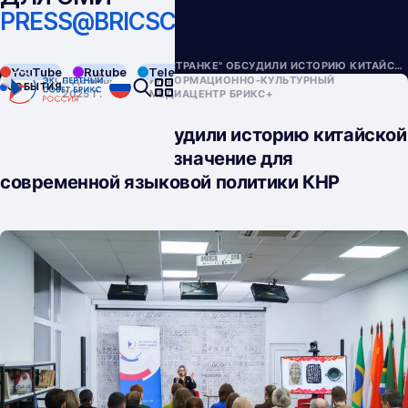
PRESS@BRICSCOUNCIL.RU
НАЗАД
СОБЫТИЯ
В "ИНОСТРАНКЕ" ОБСУДИЛИ ИСТОРИЮ КИТАЙСКОЙ ПИСЬМЕННОСТИ И ЕЕ ЗНАЧЕНИЕ ДЛЯ СОВРЕМЕННОЙ ЯЗЫКОВОЙ ПОЛИТИКИ КНР
YouTube
Rutube
Telegram
VK
8 ДЕКАБРЯ
ИНФОРМАЦИОННО-КУЛЬТУРНЫЙ
СОБЫТИЯ
2025 Г.
МЕДИАЦЕНТР БРИКС+
В "Иностранке" обсудили историю китайской
письменности и ее значение для
современной языковой политики КНР