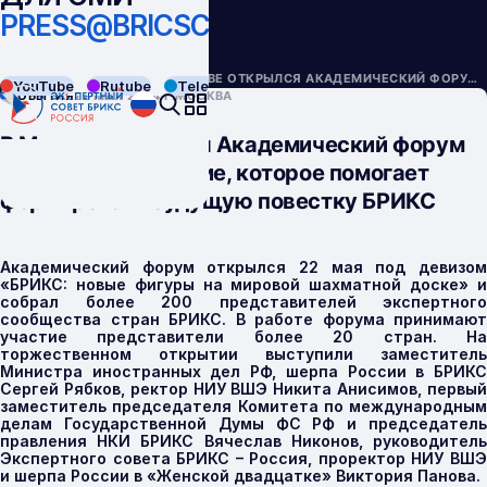
PRESS@BRICSCOUNCIL.RU
НАЗАД
СОБЫТИЯ
В МОСКВЕ ОТКРЫЛСЯ АКАДЕМИЧЕСКИЙ ФОРУМ БРИКС: МЕРОПРИЯТИЕ, КОТОРОЕ ПОМОГАЕТ ФОРМИРОВАТЬ БУДУЩУЮ ПОВЕСТКУ БРИКС
YouTube
Rutube
Telegram
VK
СОБЫТИЯ
22 МАЯ 2024 Г.
МОСКВА
В Москве открылся Академический форум
БРИКС: мероприятие, которое помогает
формировать будущую повестку БРИКС
Академический форум открылся 22 мая под девизом
«БРИКС: новые фигуры на мировой шахматной доске» и
собрал более 200 представителей экспертного
сообщества стран БРИКС. В работе форума принимают
участие представители более 20 стран. На
торжественном открытии выступили заместитель
Министра иностранных дел РФ, шерпа России в БРИКС
Сергей Рябков, ректор НИУ ВШЭ Никита Анисимов, первый
заместитель председателя Комитета по международным
делам Государственной Думы ФС РФ и председатель
правления НКИ БРИКС Вячеслав Никонов, руководитель
Экспертного совета БРИКС – Россия, проректор НИУ ВШЭ
и шерпа России в «Женской двадцатке» Виктория Панова.