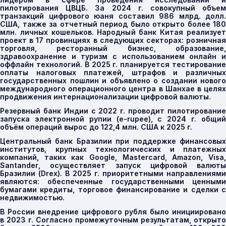
пилотирования ЦВЦБ. За 2024 г. совокупный объем
транзакций цифрового юаня составил 986 млрд. долл.
США, также за отчетный период было открыто более 180
млн. личных кошельков. Народный банк Китая реализует
проект в 17 провинциях в следующих секторах: розничная
торговля, ресторанный бизнес, образование,
здравоохранение и туризм с использованием онлайн и
оффлайн технологий. В 2025 г. планируется тестирование
оплаты налоговых платежей, штрафов и различных
государственных пошлин и объявлено о создании нового
международного операционного центра в Шанхае в целях
продвижения интернационализации цифровой валюты.
Резервный банк Индии с 2022 г. проводит пилотирование
запуска электронной рупии (
e
-
rupee
),
c
2024 г. общи
объём операций вырос до 122,4 млн. США к 2025 г.
Центральный банк Бразилии при поддержке финансовых
институтов, крупных технологических и платежных
компаний, таких как
Google
,
Mastercard
,
Amazon
,
Visa
Santander
, осуществляет запуск цифровой валюты
Бразилии (
Drex
). В 2025 г. приоритетными направлениями
являются: обеспеченные государственными ценными
бумагами кредиты, торговое финансирование и сделки с
недвижимостью.
В России внедрение цифрового рубля было инициировано
в 2023 г. Согласно промежуточным результатам, открыто