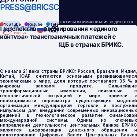
PRESS@BRICSCOUNCIL.RU
НАЗАД
АНАЛИТИКА
ПЕРСПЕКТИВЫ ФОРМИРОВАНИЯ «ЕДИНОГО КОНТУРА» ТРАНСГРАНИЧНЫХ ПЛАТЕЖЕЙ С ИСПОЛЬЗОВАНИЕМ ЦВЦБ В СТРАНАХ БРИКС. ЧАСТЬ 1
YouTube
Rutube
Telegram
VK
Перспективы формирования «единого
контура» трансграничных платежей с
использованием ЦВЦБ в странах БРИКС.
Часть 1
С начала 21 века страны БРИКС: Россия, Бразилия, Индия,
Китай, ЮАР считаются основными развивающимися
экономиками в мире, доля которых составляет 35 % в
мировом валовом продукте. Сильнейшие
трансформационные изменения, связанные с
геополитической ситуацией в мире, привели к
необходимости пересмотра существующих моделей
организации международной торговли и послужили
импульсом для внедрения современных инновационных
решений в технологическое развитие финансовой
международной системы. Одним из ключевых
направлений деятельности центральных банков БРИК
C
является цифровизация денежного обращения и
пилотирование Цифровых Валют Центральных Банков