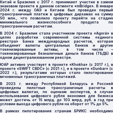
Китай и Бразилия с 2017 г. принимают участие в самом
знаковом проекте в данном сегменте «
mBridge
». В январ
2024 г. между ОАЭ и Китаем был проведен первый
трансграничный платеж в цифровых дирхамах на сумму
50 млн., что позволило проекту перейти на стадию
минимального жизнеспособного продукта по
трансграничным расчетам.
В 2024 г. Бразилия стала участником проекта «
Agor
á» в
целях разработки современной системы «единого
реестра» Банка международных расчетов, которая
объединит валюты центральных банков и другие
токенизированные активы, в том числе –
токенизированные безналичные деньги банков (ТБДБ) в
одном децентрализованном реестре.
ЮАР активно участвует в проекте «
Khokha
» (с 2017 г.), 
проекте «
SWIFT
CBDC
» (с 2021 г.), и в проекте «
Dunbar
» (
2022 г.), результатами которых стало пилотирование
мгновенных трансграничных платежей.
В 2023 г. между Республикой Беларусь и Россией
проведены пилотные трансграничные расчеты в
цифровых валютах, по оценкам экспертов, в случае
использования цифрового рубля экономия для бизнеса
может достичь от 15 млрд. до 103 млрд. руб. в год при
условии выхода цифрового рубля на оборот от 1% до 5%.
В рамках пилотирования странам БРИКС необходимо