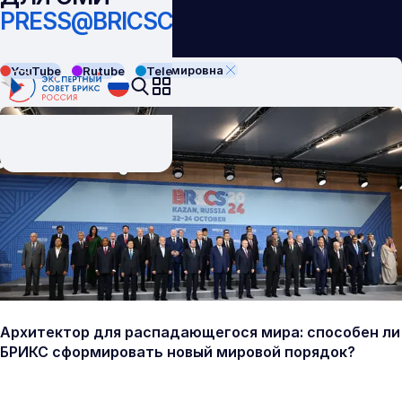
PRESS@BRICSCOUNCIL.RU
Панова Виктория Владимировна
YouTube
Rutube
Telegram
VK
Архитектор для распадающегося мира: способен ли
БРИКС сформировать новый мировой порядок?